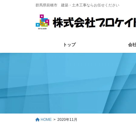
コ
ナ
群馬県前橋市 建築・土木工事ならお任せください
ン
ビ
テ
ゲ
ン
ー
ツ
シ
に
ョ
トップ
会
移
ン
動
に
移
動
HOME
2020年11月